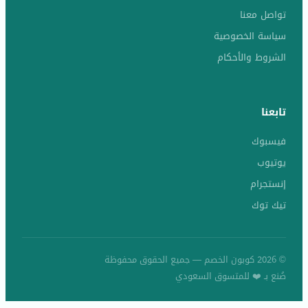
تواصل معنا
سياسة الخصوصية
الشروط والأحكام
تابعنا
فيسبوك
يوتيوب
إنستجرام
تيك توك
© 2026 كوبون الخصم — جميع الحقوق محفوظة
صُنع بـ ❤️ للمتسوق السعودي