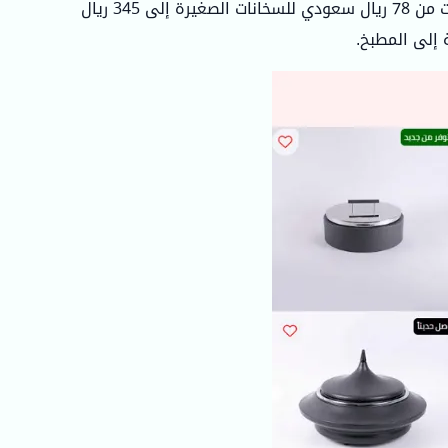
التي تكفي حتى كيلوغرام واحد، وصولًا إلى السخانات الأصغر المناسبة للأفراد أو الأطباق الجانبية. تتراوح أسعار هذه السخانات من 78 ريال سعودي للسخانات الصغيرة إلى 345 ريال
 إلى المطبخ.