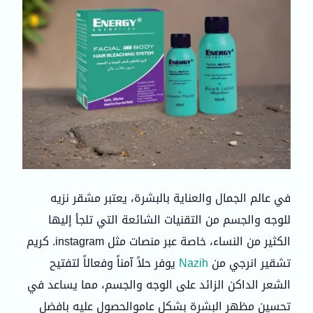
في عالم الجمال والعناية بالبشرة، يعتبر مشقر نزيه
للوجه والجسم من التقنيات الشائعة التي تلجأ إليها
الكثير من النساء، خاصة عبر منصات مثل instagram. كريم
تشقير انرجي من
Nazih
يوفر حلاً آمناً وفعالاً لتفتيح
الشعر الداكن الزائد على الوجه والجسم، مما يساعد في
تحسين مظهر البشرة بشكل عاموالحصول عليه بافضل