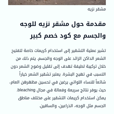
مشقر نزيه
مقدمة حول مشقر نزيه للوجه
والجسم مع كود خصم كبير
تشير عملية التشقير إلى استخدام كريمات خاصة لتفتيح
الشعر الداكن الزائد على الوجه والجسم. يتم ذلك من
خلال تركيبة لطيفة تهدف إلى تقليل وضوح الشعر دون
التسبب في تهيج البشرة. يعتبر تشقير الشعر خياراً
شائعاً للنساء اللواتي يرغبن في تحسين مظهرهن العام،
حيث يوفر نتائج سريعة وفعالة في مجال bleaching.
يمكن استخدام كريمات التشقير على مختلف مناطق
الجسم مثل الوجه، الذراعين، والساقين.