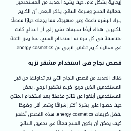
إيجابية بشكل عام، حيث يشيد العديد من المستخدمين
بفعالية المنتج وسرعة النتائج. يذكر البعض أن الكريم
يترك البشرة ناعمة وغير متهيجة، مما يجعله خيارًا مفضلًا
للكثيرين. هناك أيضًا تعليقات تشير إلى أن النتائج كانت
متناسقة في كل مرة تم استخدام المنتج، مما يعزز الثقة
في فعالية كريم تشقير انرجي من energy cosmetics.
قصص نجاح في استخدام مشقر نزيه
هناك العديد من قصص النجاح التي تم تداولها من قبل
المستخدمين الذين جربوا كريم تشقير انرجي. بعض
المستخدمين أبلغوا عن نتائج مذهلة بعد استخدام المنتج،
حيث حصلوا على بشرة أكثر إشراقًا وشعر أقل وضوحًا
بفضل كريمات energy cosmetics. هذه القصص تُظهر
كيف يمكن أن يكون المنتج فعالًا في تحقيق النتائج