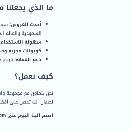
ما الذي يجعلنا م
أحدث العروض:
نعمل 
السعودية والعالم الع
سهولة الاستخدام:
كوبونات مجربة ومض
دعم العملاء:
فريق دع
كيف نعمل؟
نحن نتعاون مع مجموعة واسع
لضمان أنك تحصل على أفضل
انضم الينا اليوم علي https://couponalkhasm.com واستمتع بالتسوق بأسعار مخفضة!