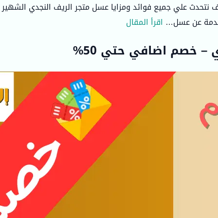
جدي ؟٫ في هذه المقالة سوف نتحدث علي جميع فوائد ومزايا عسل متجر الريف ال
مقدمة عن عسل…
اقرأ المقال
– خصم اضافي حتي 50%