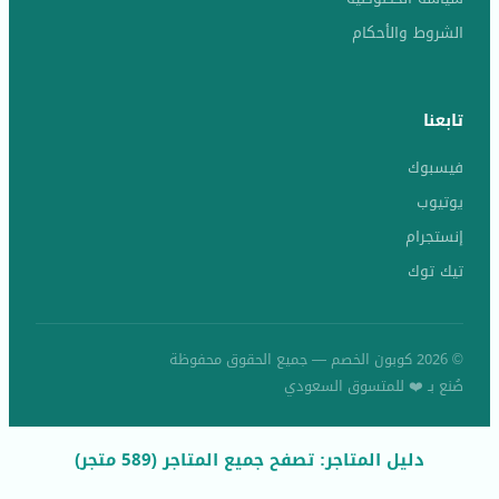
الشروط والأحكام
تابعنا
فيسبوك
يوتيوب
إنستجرام
تيك توك
© 2026 كوبون الخصم — جميع الحقوق محفوظة
صُنع بـ ❤️ للمتسوق السعودي
دليل المتاجر: تصفح جميع المتاجر (589 متجر)