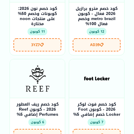
كود خصم مترو برازيل
كود خصم نون 2026:
2026 فعال - كوبون
كوبونات وخصم 50%
metro brazil وخصم
على منتجات noon
فعال 100%
مختارة
12 كوبون
11 كوبون
3YZ7
📋
AD39
📋
كود خصم فوت لوكر
كود خصم ريف العطور
2026 - كوبون Foot
2026 - كوبون Reef
Locker خصم إضافي 5%
Perfumes إضافي 5%
7 كوبون
6 كوبون