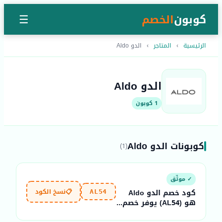
كوبون
الخصم
☰
الرئيسية
›
المتاجر
›
الدو Aldo
الدو Aldo
1 كوبون
كوبونات الدو Aldo
(1)
✓ موثّق
📋
نسخ الكود
كود خصم الدو Aldo
AL54
هو (AL54) يوفر خصم...