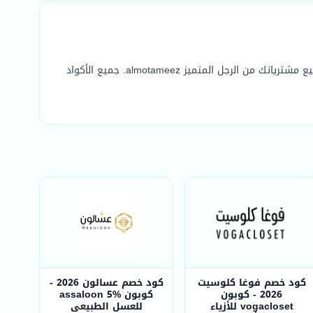
احصل على أحدث كوبونات خصم الرجل المتميز الفعّالة والمضمونة لعام 2026. استخدم كود خصم الرجل المتميز الحصري وفّر أكثر على جميع مشترياتك من الرجل المتميز almotameez. جميع الأكواد
كود خصم فوغا كلوسيت
كود خصم عسالون 2026 -
2026 - كوبون
كوبون assaloon 5%
vogacloset للأزياء
للعسل الطبيعي