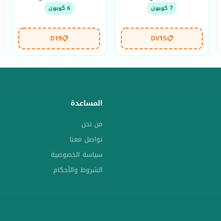
7 كوبون
6 كوبون
D19
📋
DV1S
📋
المساعدة
من نحن
تواصل معنا
سياسة الخصوصية
الشروط والأحكام