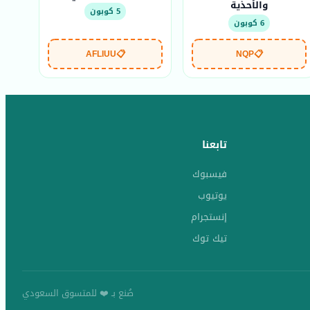
والأحذية
5 كوبون
6 كوبون
AFLIUU
📋
NQP
📋
تابعنا
فيسبوك
يوتيوب
إنستجرام
تيك توك
صُنع بـ ❤️ للمتسوق السعودي