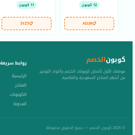
12 كوبون
11 كوبون
3YZ7
📋
AD39
📋
كوبون
الخصم
روابط سريعة
موقعك الأول لأفضل كوبونات الخصم وأكواد التوفير
الرئيسية
من أشهر المتاجر السعودية والعالمية.
المتاجر
الكوبونات
المدونة
© 2026 كوبون الخصم — جميع الحقوق محفوظة