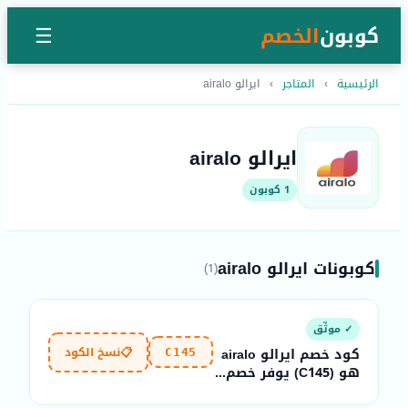
كوبون
الخصم
☰
الرئيسية
›
المتاجر
›
ايرالو airalo
ايرالو airalo
1 كوبون
كوبونات ايرالو airalo
(1)
✓ موثّق
📋
نسخ الكود
كود خصم ايرالو airalo
C145
هو (C145) يوفر خصم...