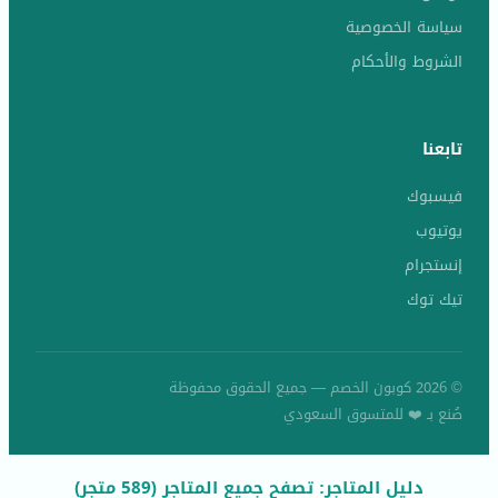
سياسة الخصوصية
الشروط والأحكام
تابعنا
فيسبوك
يوتيوب
إنستجرام
تيك توك
© 2026 كوبون الخصم — جميع الحقوق محفوظة
صُنع بـ ❤️ للمتسوق السعودي
دليل المتاجر: تصفح جميع المتاجر (589 متجر)