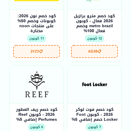
كود خصم مترو برازيل
كود خصم نون 2026:
2026 فعال - كوبون
كوبونات وخصم 50%
metro brazil وخصم
على منتجات noon
فعال 100%
مختارة
12 كوبون
11 كوبون
3YZ7
📋
AD39
📋
كود خصم فوت لوكر
كود خصم ريف العطور
2026 - كوبون Foot
2026 - كوبون Reef
Locker خصم إضافي 5%
Perfumes إضافي 5%
7 كوبون
6 كوبون