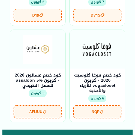
7 كوبون
6 كوبون
D19
📋
DV1S
📋
كود خصم فوغا كلوسيت
كود خصم عسالون 2026
2026 - كوبون
- كوبون assaloon 5%
vogacloset للأزياء
للعسل الطبيعي
والأحذية
5 كوبون
6 كوبون
AFLIUU
📋
NQP
📋