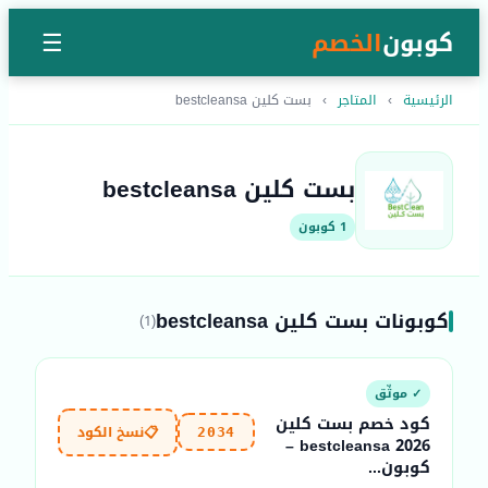
كوبون
الخصم
☰
الرئيسية
›
المتاجر
›
بست كلين bestcleansa
بست كلين bestcleansa
1 كوبون
كوبونات بست كلين bestcleansa
(1)
✓ موثّق
كود خصم بست كلين
📋
نسخ الكود
2034
bestcleansa 2026 –
كوبون...