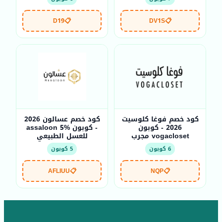
D19
📋
DV1S
📋
كود خصم فوغا كلوسيت
كود خصم عسالون 2026
2026 - كوبون
- كوبون assaloon 5%
vogacloset مجرب
للعسل الطبيعي
6 كوبون
5 كوبون
AFLIUU
📋
NQP
📋