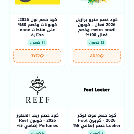
كود خصم مترو برازيل
كود خصم نون 2026:
2026 فعال - كوبون
كوبونات وخصم 50%
metro brazil وخصم
على منتجات noon
فعال 100%
مختارة
12 كوبون
11 كوبون
3YZ7
📋
AD39
📋
كود خصم فوت لوكر
كود خصم ريف العطور
2026 - كوبون Foot
2026 - كوبون Reef
Locker خصم إضافي 5%
Perfumes إضافي 5%
7 كوبون
6 كوبون