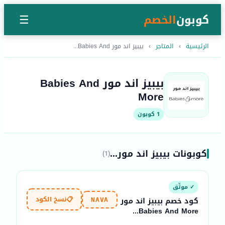
كوبون
الخصم
☰
الرئيسية
›
المتاجر
›
بيبيز اند مور Babies And...
بيبيز اند مور Babies And
More
1 كوبون
كوبونات بيبيز اند مور...
(1)
✓ موثّق
📋
نسخ الكود
كود خصم بيبيز اند مور
NAVA
Babies And More...