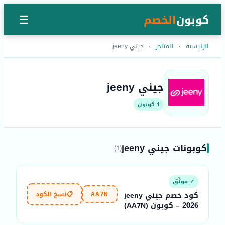
كوبون
الخصم
☰
الرئيسية
›
المتاجر
›
جيني jeeny
جيني jeeny
1 كوبون
كوبونات جيني jeeny
(1)
✓ موثّق
📋
نسخ الكود
كود خصم جيني jeeny
AA7N
2026 – كوبون (AA7N)