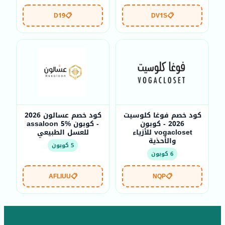
D19
📋
DV1S
📋
كود خصم فوغا كلوسيت
كود خصم عسالون 2026
2026 - كوبون
- كوبون assaloon 5%
vogacloset للأزياء
للعسل الطبيعي
والأحذية
5 كوبون
6 كوبون
AFLIUU
📋
NQP
📋