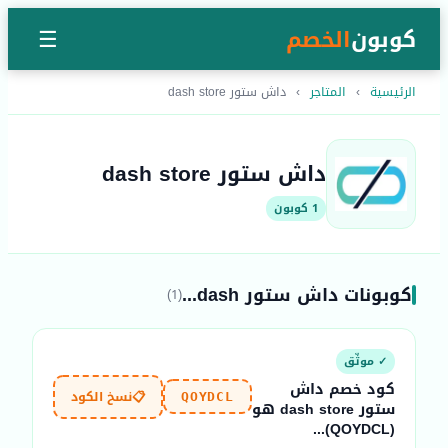
كوبون
الخصم
☰
الرئيسية
›
المتاجر
›
داش ستور dash store
داش ستور dash store
1 كوبون
كوبونات داش ستور dash...
(1)
✓ موثّق
كود خصم داش
📋
نسخ الكود
QOYDCL
ستور dash store هو
(QOYDCL)...