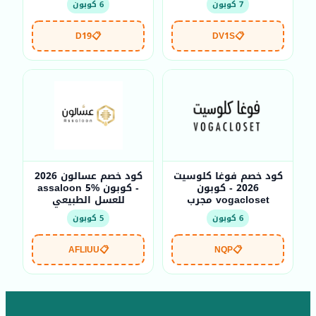
7 كوبون
6 كوبون
D19
📋
DV1S
📋
كود خصم فوغا كلوسيت
كود خصم عسالون 2026
2026 - كوبون
- كوبون assaloon 5%
vogacloset مجرب
للعسل الطبيعي
6 كوبون
5 كوبون
AFLIUU
📋
NQP
📋