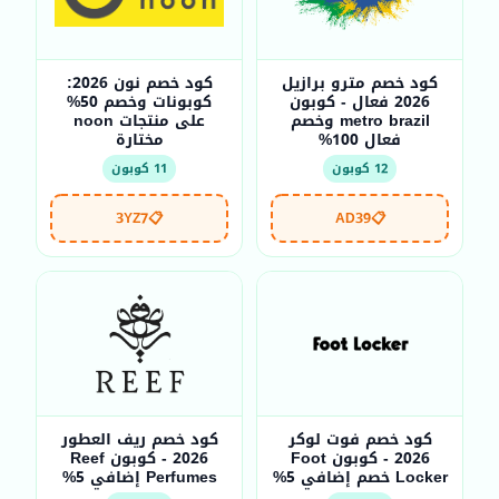
كود خصم مترو برازيل
كود خصم نون 2026:
2026 فعال - كوبون
كوبونات وخصم 50%
metro brazil وخصم
على منتجات noon
فعال 100%
مختارة
12 كوبون
11 كوبون
3YZ7
📋
AD39
📋
كود خصم فوت لوكر
كود خصم ريف العطور
2026 - كوبون Foot
2026 - كوبون Reef
Locker خصم إضافي 5%
Perfumes إضافي 5%