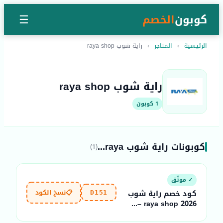
كوبون
الخصم
☰
الرئيسية
›
المتاجر
›
راية شوب raya shop
راية شوب raya shop
1 كوبون
كوبونات راية شوب raya...
(1)
✓ موثّق
📋
نسخ الكود
كود خصم راية شوب
D151
raya shop 2026 –...