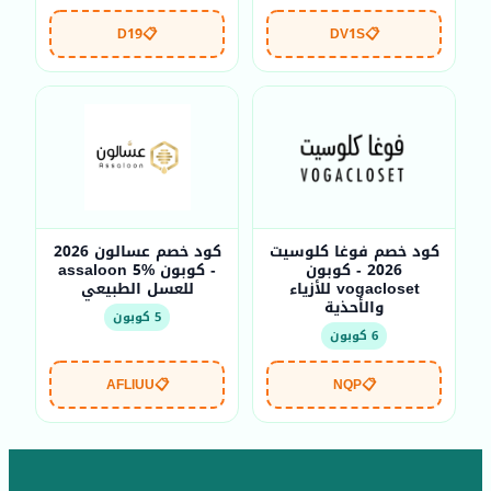
D19
📋
DV1S
📋
كود خصم فوغا كلوسيت
كود خصم عسالون 2026
2026 - كوبون
- كوبون assaloon 5%
vogacloset للأزياء
للعسل الطبيعي
والأحذية
5 كوبون
6 كوبون
AFLIUU
📋
NQP
📋