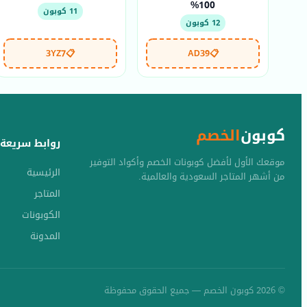
100%
11 كوبون
12 كوبون
3YZ7
📋
AD39
📋
كوبون
الخصم
روابط سريعة
موقعك الأول لأفضل كوبونات الخصم وأكواد التوفير
الرئيسية
من أشهر المتاجر السعودية والعالمية.
المتاجر
الكوبونات
المدونة
© 2026 كوبون الخصم — جميع الحقوق محفوظة