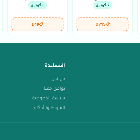
7 كوبون
6 كوبون
D19
📋
DV1S
📋
المساعدة
من نحن
تواصل معنا
سياسة الخصوصية
الشروط والأحكام