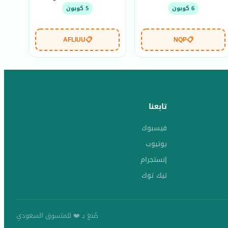
6 كوبون
5 كوبون
AFLIUU
📋
NQP
📋
تابعنا
فيسبوك
يوتيوب
إنستجرام
تيك توك
صُنع بـ ❤️ للمتسوق السعودي