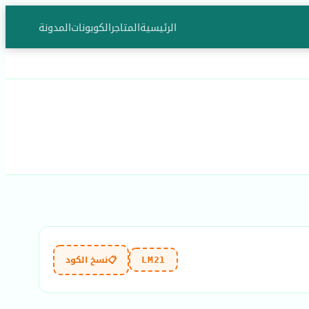
الرئيسية
المتاجر
الكوبونات
المدونة
📋
نسخ الكود
LM21