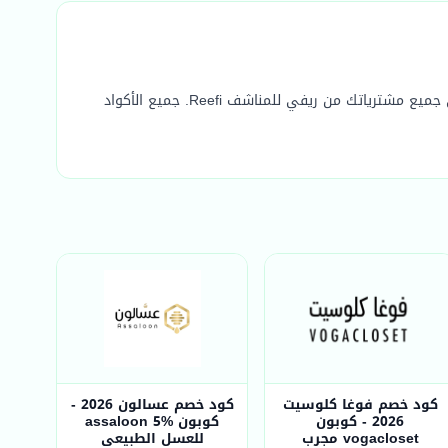
احصل على أحدث كوبونات خصم ريفي للمناشف الفعّالة والمضمونة لعام 2026. استخدم كود خصم ريفي للمناشف الحصري وفّر أكثر على جميع مشترياتك من ريفي للمناشف Reefi. جميع الأكواد
كود خصم فوغا كلوسيت
كود خصم عسالون 2026 -
2026 - كوبون
كوبون assaloon 5%
vogacloset مجرب
للعسل الطبيعي