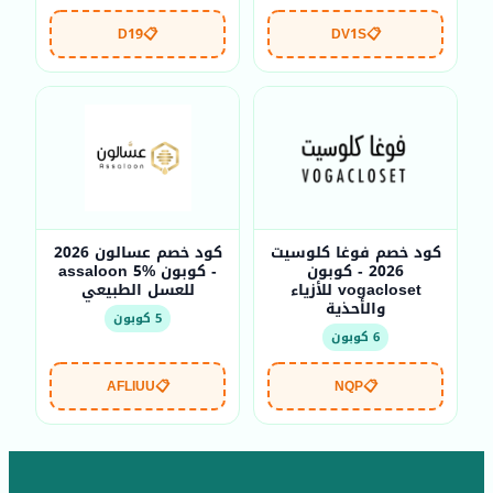
D19
📋
DV1S
📋
كود خصم فوغا كلوسيت
كود خصم عسالون 2026
2026 - كوبون
- كوبون assaloon 5%
vogacloset للأزياء
للعسل الطبيعي
والأحذية
5 كوبون
6 كوبون
AFLIUU
📋
NQP
📋