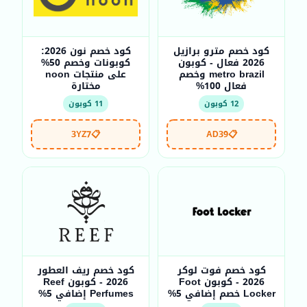
كود خصم مترو برازيل
كود خصم نون 2026:
2026 فعال - كوبون
كوبونات وخصم 50%
metro brazil وخصم
على منتجات noon
فعال 100%
مختارة
12 كوبون
11 كوبون
3YZ7
📋
AD39
📋
كود خصم فوت لوكر
كود خصم ريف العطور
2026 - كوبون Foot
2026 - كوبون Reef
Locker خصم إضافي 5%
Perfumes إضافي 5%