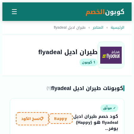
كوبون
الخصم
☰
الرئيسية
›
المتاجر
›
طيران اديل flyadeal
طيران اديل flyadeal
1 كوبون
كوبونات طيران اديل flyadeal
(1)
✓ موثّق
كود خصم طيران اديل
📋
نسخ الكود
Happy
flyadeal هو (Happy)
يوفر...