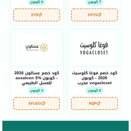
7 كوبون
6 كوبون
D19
📋
DV1S
📋
كود خصم فوغا كلوسيت
كود خصم عسالون 2026
2026 - كوبون
- كوبون assaloon 5%
vogacloset مجرب
للعسل الطبيعي
6 كوبون
5 كوبون
AFLIUU
📋
NQP
📋