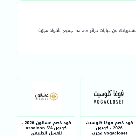
احصل على أحدث كوبونات خصم عبايات حرائر الفعّالة والمضمونة لعام 2026. استخدم كود خصم عبايات حرائر الحصري وفّر أكثر على جميع مشترياتك من عبايات حرائر haraer. جميع الأكواد مجرّبة
كود خصم فوغا كلوسيت
كود خصم عسالون 2026 -
2026 - كوبون
كوبون assaloon 5%
vogacloset مجرب
للعسل الطبيعي