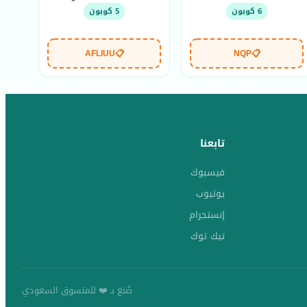
6 كوبون
5 كوبون
AFLIUU
📋
NQP
📋
تابعنا
فيسبوك
يوتيوب
إنستجرام
تيك توك
صُنع بـ ❤️ للمتسوق السعودي