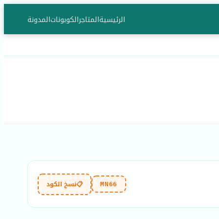
الرئيسية
المتاجر
الكوبونات
المدونة
📋
نسخ الكود
MN66