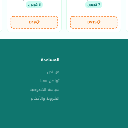
7 كوبون
6 كوبون
D19
📋
DV1S
📋
المساعدة
من نحن
تواصل معنا
سياسة الخصوصية
الشروط والأحكام