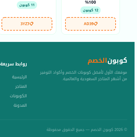
100%
11 كوبون
12 كوبون
3YZ7
📋
AD39
📋
كوبون
الخصم
روابط سريعة
موقعك الأول لأفضل كوبونات الخصم وأكواد التوفير
الرئيسية
من أشهر المتاجر السعودية والعالمية.
المتاجر
الكوبونات
المدونة
© 2026 كوبون الخصم — جميع الحقوق محفوظة