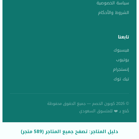
سياسة الخصوصية
الشروط والأحكام
تابعنا
فيسبوك
يوتيوب
إنستجرام
تيك توك
© 2026 كوبون الخصم — جميع الحقوق محفوظة
صُنع بـ ❤️ للمتسوق السعودي
دليل المتاجر: تصفح جميع المتاجر (589 متجر)