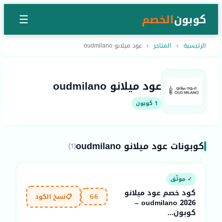
كوبون
الخصم
☰
الرئيسية
›
المتاجر
›
عود ميلانو oudmilano
عود ميلانو oudmilano
1 كوبون
كوبونات عود ميلانو oudmilano
(1)
✓ موثّق
كود خصم عود ميلانو
📋
نسخ الكود
G6
oudmilano 2026 –
كوبون...