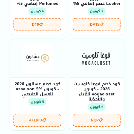
Locker خصم إضافي 5%
Perfumes إضافي 5%
7 كوبون
6 كوبون
D19
📋
DV1S
📋
كود خصم فوغا كلوسيت
كود خصم عسالون 2026
2026 - كوبون
- كوبون assaloon 5%
vogacloset للأزياء
للعسل الطبيعي
والأحذية
5 كوبون
6 كوبون
AFLIUU
📋
NQP
📋