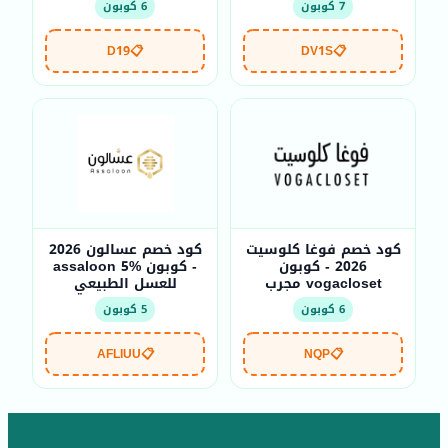
7 كوبون
6 كوبون
D19
📋
DV1S
📋
كود خصم فوغا كلوسيت
كود خصم عسالون 2026
2026 - كوبون
- كوبون assaloon 5%
vogacloset مجرب
للعسل الطبيعي
6 كوبون
5 كوبون
AFLIUU
📋
NQP
📋