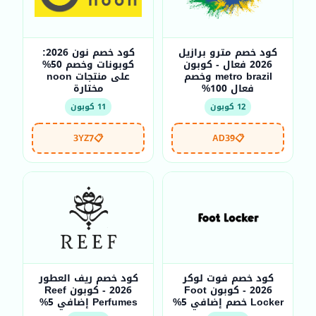
كود خصم مترو برازيل
كود خصم نون 2026:
2026 فعال - كوبون
كوبونات وخصم 50%
metro brazil وخصم
على منتجات noon
فعال 100%
مختارة
12 كوبون
11 كوبون
3YZ7
📋
AD39
📋
كود خصم فوت لوكر
كود خصم ريف العطور
2026 - كوبون Foot
2026 - كوبون Reef
Locker خصم إضافي 5%
Perfumes إضافي 5%