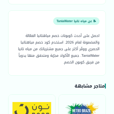
📝 عن مياه تانيا TaniaWater
احصل على أحدث كوبونات خصم مياهتانيا الفعّالة
والمضمونة لعام 2026. استخدم كود خصم مياهتانيا
الحصري ووفّر أكثر على جميع مشترياتك من مياه تانيا
TaniaWater. جميع الأكواد مجرّبة ومتحقق منها يدوياً
من فريق كوبون الخصم.
متاجر مشابهة