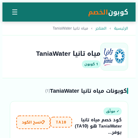
كوبون
الخصم
☰
الرئيسية
›
المتاجر
›
مياه تانيا TaniaWater
مياه تانيا TaniaWater
1 كوبون
كوبونات مياه تانيا TaniaWater
(1)
✓ موثّق
كود خصم مياه تانيا
📋
نسخ الكود
TA10
TaniaWater هو (TA10)
يوفر...