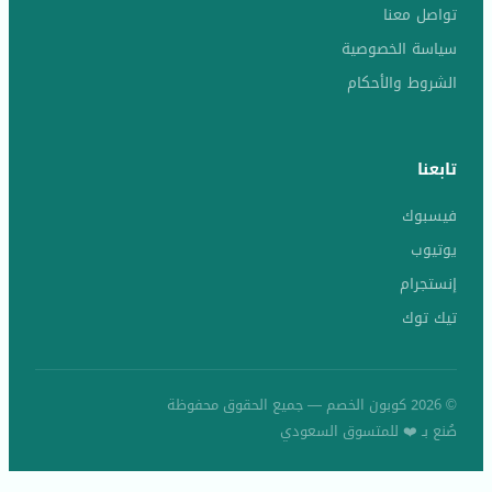
تواصل معنا
سياسة الخصوصية
الشروط والأحكام
تابعنا
فيسبوك
يوتيوب
إنستجرام
تيك توك
© 2026 كوبون الخصم — جميع الحقوق محفوظة
صُنع بـ ❤️ للمتسوق السعودي