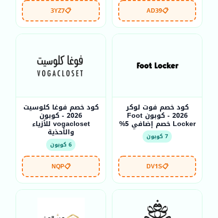
3YZ7
📋
AD39
📋
كود خصم فوت لوكر
كود خصم فوغا كلوسيت
2026 - كوبون Foot
2026 - كوبون
Locker خصم إضافي 5%
vogacloset للأزياء
والأحذية
7 كوبون
6 كوبون
NQP
📋
DV1S
📋