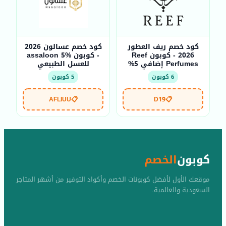
كود خصم ريف العطور
كود خصم عسالون 2026
2026 - كوبون Reef
- كوبون assaloon 5%
Perfumes إضافي 5%
للعسل الطبيعي
6 كوبون
5 كوبون
AFLIUU
📋
D19
📋
كوبون
الخصم
موقعك الأول لأفضل كوبونات الخصم وأكواد التوفير من أشهر المتاجر
السعودية والعالمية.