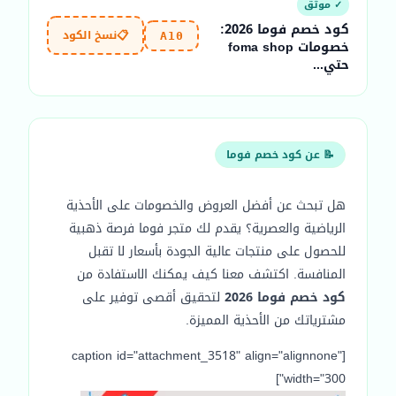
✓ موثّق
كود خصم فوما 2026:
📋
نسخ الكود
A10
خصومات foma shop
حتي...
📝 عن كود خصم فوما
هل تبحث عن أفضل العروض والخصومات على الأحذية
الرياضية والعصرية؟ يقدم لك متجر فوما فرصة ذهبية
للحصول على منتجات عالية الجودة بأسعار لا تقبل
المنافسة. اكتشف معنا كيف يمكنك الاستفادة من
كود خصم فوما 2026
لتحقيق أقصى توفير على
مشترياتك من الأحذية المميزة.
[caption id="attachment_3518" align="alignnone"
width="300"]