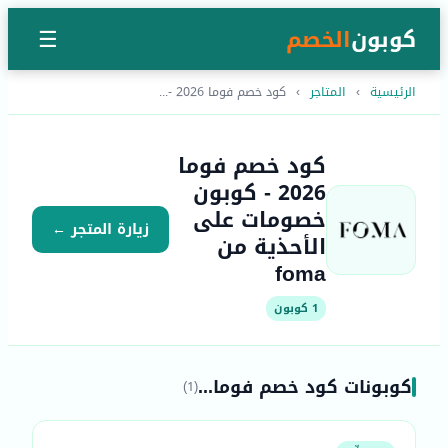
كوبون
الخصم
☰
الرئيسية
›
المتاجر
›
كود خصم فوما 2026 -...
كود خصم فوما
2026 - كوبون
خصومات على
زيارة المتجر ←
الأحذية من
foma
1 كوبون
كوبونات كود خصم فوما...
(1)