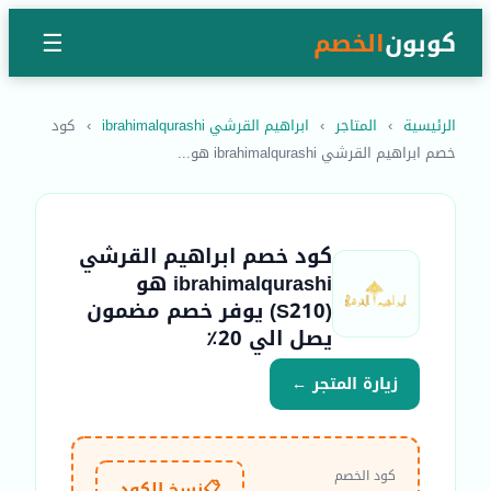
كوبون
الخصم
☰
الرئيسية
›
المتاجر
›
ابراهيم القرشي ibrahimalqurashi
›
كود
خصم ابراهيم القرشي ibrahimalqurashi هو...
كود خصم ابراهيم القرشي
ibrahimalqurashi هو
(S210) يوفر خصم مضمون
يصل الي 20٪
زيارة المتجر ←
كود الخصم
📋
نسخ الكود