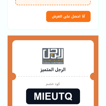
🛒 احصل على العرض