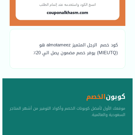
كود خصم الرجل المتميز almotameez هو
(MIEUTQ) يوفر خصم مضمون يصل الي 20٪
كوبون
الخصم
موقعك الأول لأفضل كوبونات الخصم وأكواد التوفير من أشهر المتاجر
السعودية والعالمية.