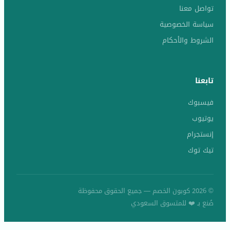
تواصل معنا
سياسة الخصوصية
الشروط والأحكام
تابعنا
فيسبوك
يوتيوب
إنستجرام
تيك توك
© 2026 كوبون الخصم — جميع الحقوق محفوظة
صُنع بـ ❤️ للمتسوق السعودي