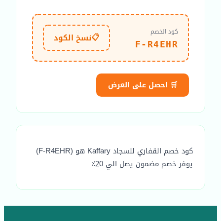
كود الخصم
📋
نسخ الكود
F-R4EHR
🛒 احصل على العرض
كود خصم القفاري للسجاد Kaffary هو (F-R4EHR)
يوفر خصم مضمون يصل الي 20٪