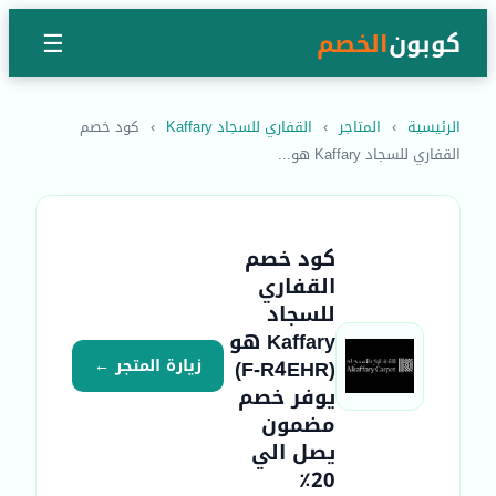
كوبون
الخصم
☰
الرئيسية
›
المتاجر
›
القفاري للسجاد Kaffary
›
كود خصم
القفاري للسجاد Kaffary هو...
كود خصم
القفاري
للسجاد
Kaffary هو
(F-R4EHR)
زيارة المتجر ←
يوفر خصم
مضمون
يصل الي
20٪