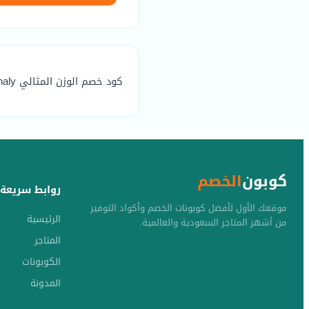
كود خصم الوزن المثالي Mithaly هو (DD22) يوفر خصم مضمون يصل الي 20٪
كوبون
الخصم
روابط سريعة
موقعك الأول لأفضل كوبونات الخصم وأكواد التوفير
الرئيسية
من أشهر المتاجر السعودية والعالمية.
المتاجر
الكوبونات
المدونة