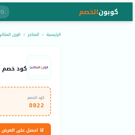
كوبون
الخصم
الرئيسية
›
المتاجر
›
الوزن المثالي thaly
كود خصم الوزن المثالي
كود الخصم
DD22
🛒 احصل على العرض