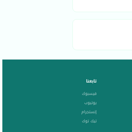
تابعنا
فيسبوك
يوتيوب
إنستجرام
تيك توك