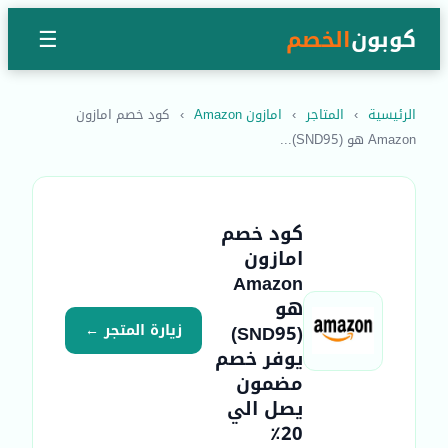
كوبون
الخصم
☰
الرئيسية
›
المتاجر
›
امازون Amazon
›
كود خصم امازون
Amazon هو (SND95)...
كود خصم
امازون
Amazon
هو
(SND95)
زيارة المتجر ←
يوفر خصم
مضمون
يصل الي
20٪