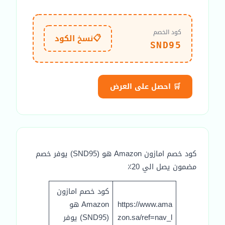
كود الخصم
📋
نسخ الكود
SND95
🛒 احصل على العرض
كود خصم امازون Amazon هو (SND95) يوفر خصم
مضمون يصل الي 20٪
كود خصم امازون
https://www.ama
Amazon هو
zon.sa/ref=nav_l
(SND95) يوفر