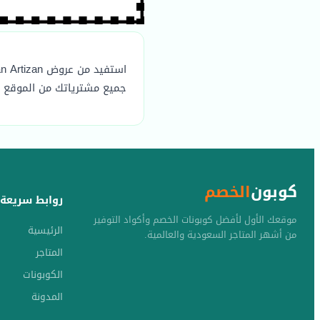
استفيد من عروض Urban Artizan باستخدام كود خصم اوربان ارتيزان 2026 (
جميع مشترياتك من الموقع ا
كوبون
الخصم
روابط سريعة
موقعك الأول لأفضل كوبونات الخصم وأكواد التوفير
الرئيسية
من أشهر المتاجر السعودية والعالمية.
المتاجر
الكوبونات
المدونة