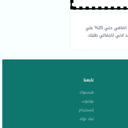
) الذي يوفر لك خصم اضافي حتي 20% علي
 ادني لاجمالي طلبك.
تابعنا
فيسبوك
يوتيوب
إنستجرام
تيك توك