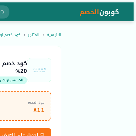
كوبون
الخصم
الرئيسية
›
المتاجر
›
كود خصم اوربان ارتيزان 26
20%
الاكسسوارات وا
كود الخصم
A11
🛒 احصل على العرض