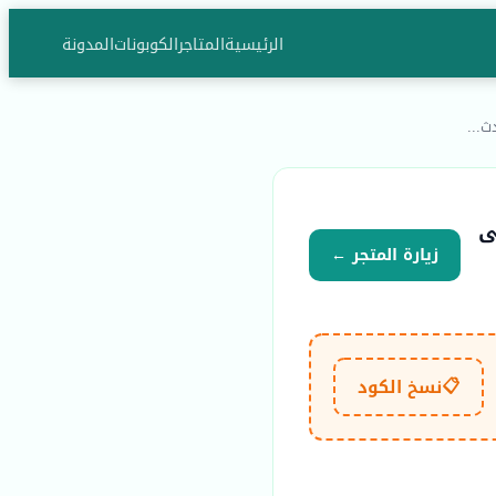
الرئيسية
المتاجر
الكوبونات
المدونة
نات Urban Artizan حتى
زيارة المتجر ←
📋
نسخ الكود