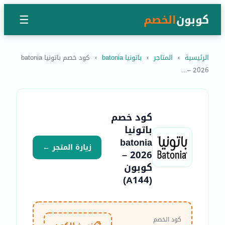
كوبون
الخصم
☰
الرئيسية
›
المتاجر
›
باتونيا batonia
›
كود خصم باتونيا batonia
2026 –...
كود خصم
باتونيا
batonia
زيارة المتجر ←
2026 –
كوبون
(A144)
كود الخصم