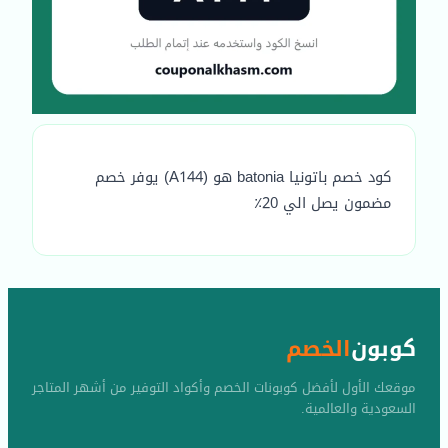
كود خصم باتونيا batonia هو (A144) يوفر خصم
مضمون يصل الي 20٪
كوبون
الخصم
موقعك الأول لأفضل كوبونات الخصم وأكواد التوفير من أشهر المتاجر
السعودية والعالمية.