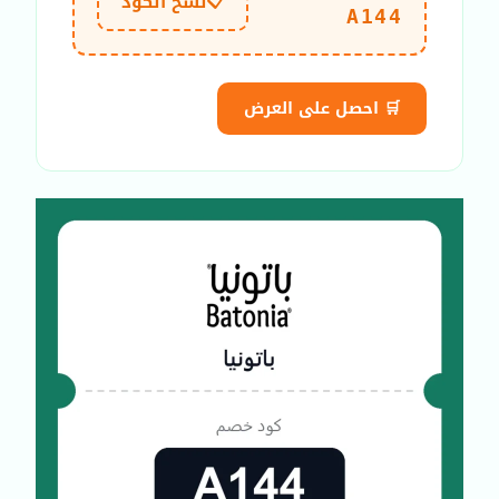
📋
نسخ الكود
A144
🛒 احصل على العرض