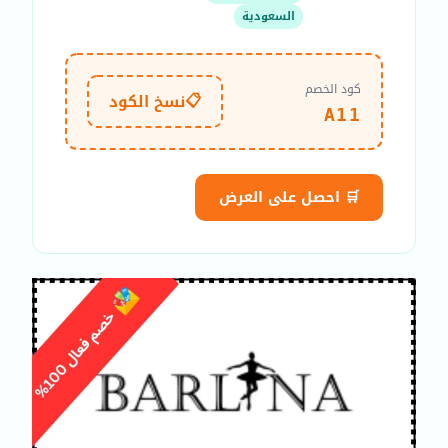
السعودية
كود الخصم
📋
نسخ الكود
A11
🛒 احصل على العرض