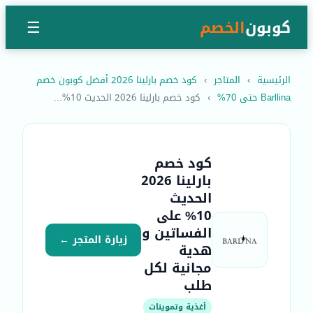
كوبون
الخصم
☰
الرئيسية
›
المتاجر
›
كود خصم بارلينا 2026 أفضل كوبون خصم
Barllina حتى 70%
›
كود خصم بارلينا 2026 الحديث 10%...
كود خصم
بارلينا 2026
الحديث
10% على
الفساتين و
زيارة المتجر ←
هدية
مجانية لكل
طلب
أغذية وتموينات