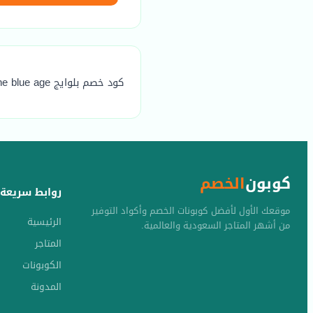
كود خصم بلوايج the blue age هو (KK1) يوفر خصم مضمون يصل الي 20٪
كوبون
الخصم
روابط سريعة
موقعك الأول لأفضل كوبونات الخصم وأكواد التوفير
الرئيسية
من أشهر المتاجر السعودية والعالمية.
المتاجر
الكوبونات
المدونة