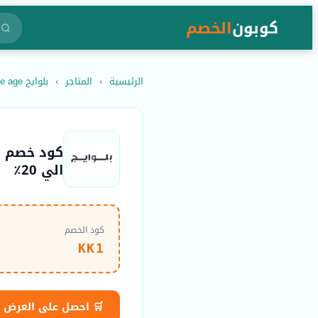
كوبون
الخصم
الرئيسية
›
المتاجر
›
بلوايج the blue age
الي 20٪
كود الخصم
KK1
🛒 احصل على العرض