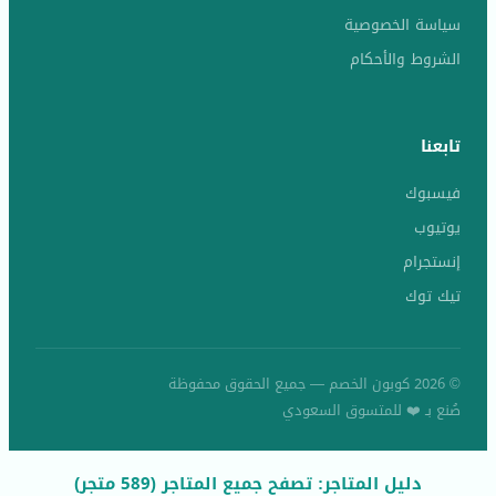
سياسة الخصوصية
الشروط والأحكام
تابعنا
فيسبوك
يوتيوب
إنستجرام
تيك توك
© 2026 كوبون الخصم — جميع الحقوق محفوظة
صُنع بـ ❤️ للمتسوق السعودي
دليل المتاجر: تصفح جميع المتاجر (589 متجر)