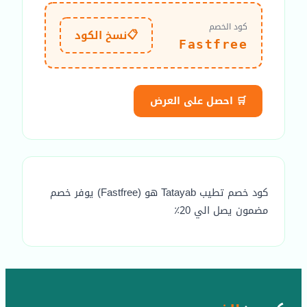
كود الخصم
📋
نسخ الكود
Fastfree
🛒 احصل على العرض
كود خصم تطيب Tatayab هو (Fastfree) يوفر خصم
مضمون يصل الي 20٪