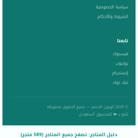
سياسة الخصوصية
الشروط والأحكام
تابعنا
فيسبوك
يوتيوب
إنستجرام
تيك توك
© 2026 كوبون الخصم — جميع الحقوق محفوظة
صُنع بـ ❤️ للمتسوق السعودي
دليل المتاجر: تصفح جميع المتاجر (589 متجر)