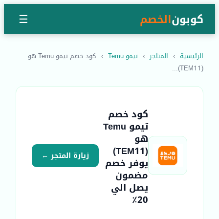
كوبون
الخصم
☰
الرئيسية
›
المتاجر
›
تيمو Temu
›
كود خصم تيمو Temu هو
(TEM11)...
كود خصم
تيمو Temu
هو
(TEM11)
زيارة المتجر ←
يوفر خصم
مضمون
يصل الي
20٪