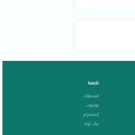
تابعنا
فيسبوك
يوتيوب
إنستجرام
تيك توك