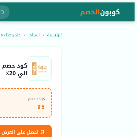
كوبون
الخصم
الرئيسية
›
المتاجر
›
جلد وحذاء leshosa
الي 20٪
كود الخصم
95
🛒 احصل على العرض