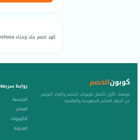
كود خصم جلد وحذاء leshosa هو (95) يوفر خصم مضمون يصل الي 20٪
كوبون
الخصم
روابط سريعة
موقعك الأول لأفضل كوبونات الخصم وأكواد التوفير
الرئيسية
من أشهر المتاجر السعودية والعالمية.
المتاجر
الكوبونات
المدونة