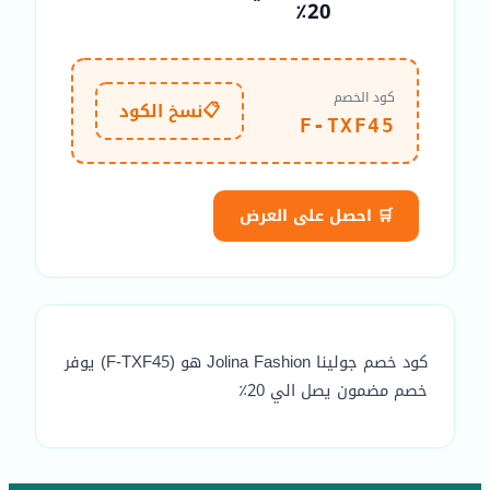
20٪
كود الخصم
📋
نسخ الكود
F-TXF45
🛒 احصل على العرض
كود خصم جولينا Jolina Fashion هو (F-TXF45) يوفر
خصم مضمون يصل الي 20٪