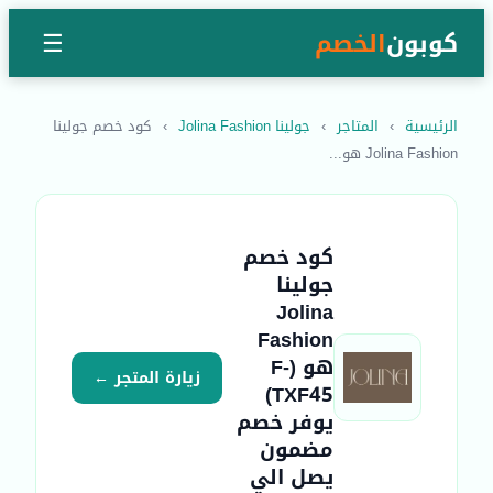
كوبون
الخصم
☰
الرئيسية
›
المتاجر
›
جولينا Jolina Fashion
›
كود خصم جولينا
Jolina Fashion هو...
كود خصم
جولينا
Jolina
Fashion
هو (F-
زيارة المتجر ←
TXF45)
يوفر خصم
مضمون
يصل الي