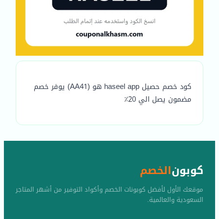
كود خصم حصيل haseel app هو (AA41) يوفر خصم
مضمون يصل الي 20٪
كوبون
الخصم
موقعك الأول لأفضل كوبونات الخصم وأكواد التوفير من أشهر المتاجر
السعودية والعالمية.