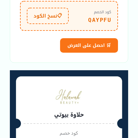
كود الخصم
📋
نسخ الكود
QAYPFU
🛒 احصل على العرض