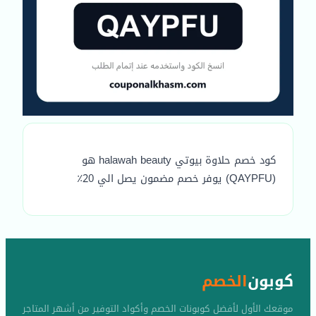
كود خصم حلاوة بيوتي halawah beauty هو
(QAYPFU) يوفر خصم مضمون يصل الي 20٪
كوبون
الخصم
موقعك الأول لأفضل كوبونات الخصم وأكواد التوفير من أشهر المتاجر