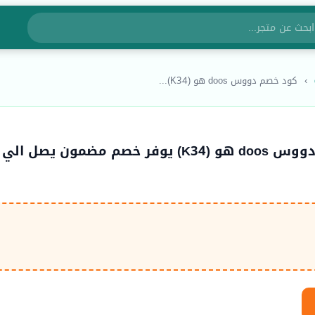
›
كود خصم دووس doos هو (K34)...
كود خصم دووس doos هو (K34) يوفر خصم مضمون يصل الي