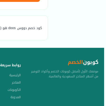
كود خصم دووس doos هو (K34) يوفر خصم مضمون يصل الي 20٪
كوبون
الخصم
روابط سريعة
موقعك الأول لأفضل كوبونات الخصم وأكواد التوفير
الرئيسية
من أشهر المتاجر السعودية والعالمية.
المتاجر
الكوبونات
المدونة