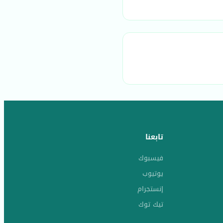
تابعنا
فيسبوك
يوتيوب
إنستجرام
تيك توك