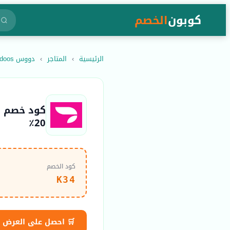
كوبون
الخصم
الرئيسية
›
المتاجر
›
دووس doos
20٪
كود الخصم
K34
🛒 احصل على العرض