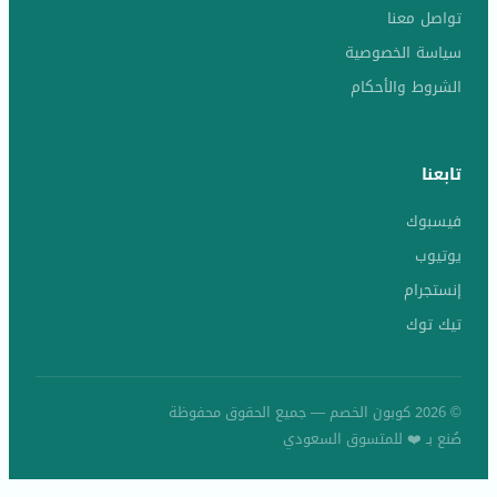
تواصل معنا
سياسة الخصوصية
الشروط والأحكام
تابعنا
فيسبوك
يوتيوب
إنستجرام
تيك توك
© 2026 كوبون الخصم — جميع الحقوق محفوظة
صُنع بـ ❤️ للمتسوق السعودي