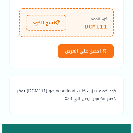
كود الخصم
📋
نسخ الكود
DCM111
🛒 احصل على العرض
كود خصم ديزرت كارت desertcart هو (DCM111) يوفر
خصم مضمون يصل الي 20٪