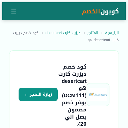
كوبون
الخصم
☰
الرئيسية
›
المتاجر
›
ديزرت كارت desertcart
›
كود خصم ديزرت
كارت desertcart هو...
كود خصم
ديزرت كارت
desertcart
هو
(DCM111)
زيارة المتجر ←
يوفر خصم
مضمون
يصل الي
20٪