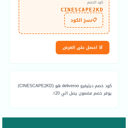
كود الخصم
CINESCAPE2KD
📋
نسخ الكود
🛒 احصل على العرض
كود خصم ديليفرو deliveroo هو (CINESCAPE2KD)
يوفر خصم مضمون يصل الي 20٪