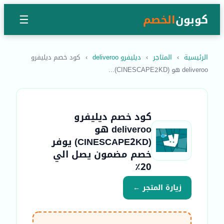
كوبون
الخصم
☰
الرئيسية
›
المتاجر
›
ديليفرو deliveroo
›
كود خصم ديليفرو
deliveroo هو (CINESCAPE2KD)...
كود خصم ديليفرو
deliveroo هو
(CINESCAPE2KD) يوفر
خصم مضمون يصل الي
20٪
زيارة المتجر ←