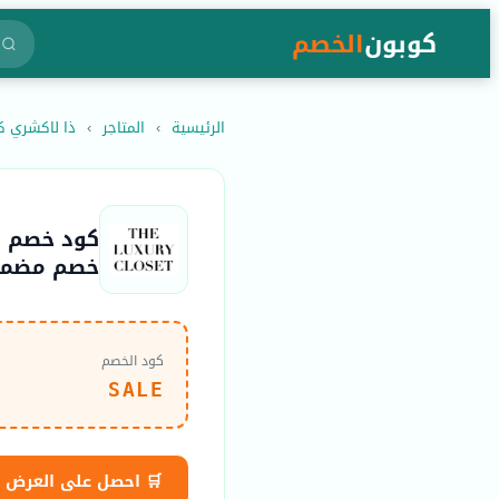
كوبون
الخصم
الرئيسية
›
المتاجر
›
ذا لاكشري كلوزيت oset
خصم مضمون 
كود الخصم
SALE
🛒 احصل على العرض