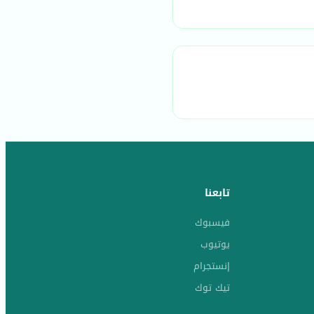
تابعنا
فيسبوك
يوتيوب
إنستجرام
تيك توك