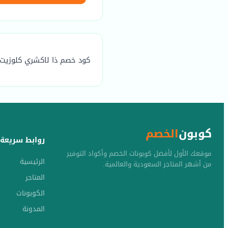
كود خصم ذا لاكشري كلوزيت theluxurycloset هو (SALE) يوفر خصم مضمون يصل الي 0
كوبون
الخصم
روابط سريعة
موقعك الأول لأفضل كوبونات الخصم وأكواد التوفير
الرئيسية
من أشهر المتاجر السعودية والعالمية.
المتاجر
الكوبونات
المدونة