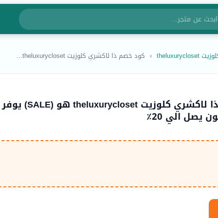
theluxurycl
›
كود خصم ذا لاكشري كلوزيت theluxurycloset...
كود خصم ذا لاكشري كلوزيت theluxurycloset هو (SALE) يوفر
يصل الي 20٪