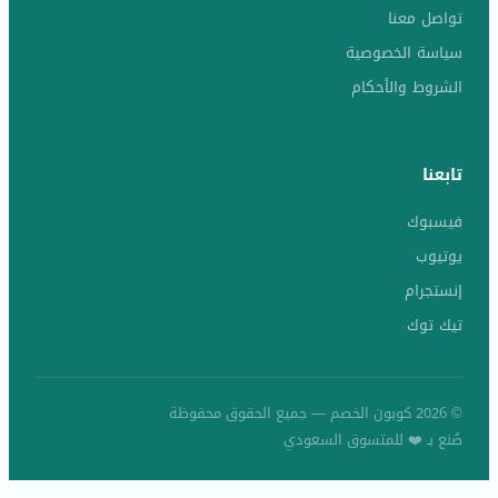
تواصل معنا
سياسة الخصوصية
الشروط والأحكام
تابعنا
فيسبوك
يوتيوب
إنستجرام
تيك توك
© 2026 كوبون الخصم — جميع الحقوق محفوظة
صُنع بـ ❤️ للمتسوق السعودي