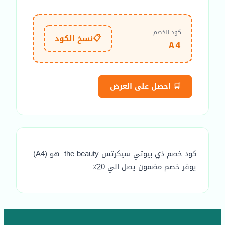
كود الخصم
📋
نسخ الكود
A4
🛒 احصل على العرض
كود خصم ذي بيوتي سيكرتس the beauty هو (A4)
يوفر خصم مضمون يصل الي 20٪