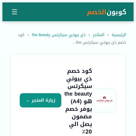
كوبون
الخصم
☰
الرئيسية
›
المتاجر
›
ذي بيوتي سيكرتس the beauty
›
كود
خصم ذي بيوتي سيكرتس the...
كود خصم
ذي بيوتي
سيكرتس
the beauty
هو (A4)
زيارة المتجر ←
يوفر خصم
مضمون
يصل الي
20٪