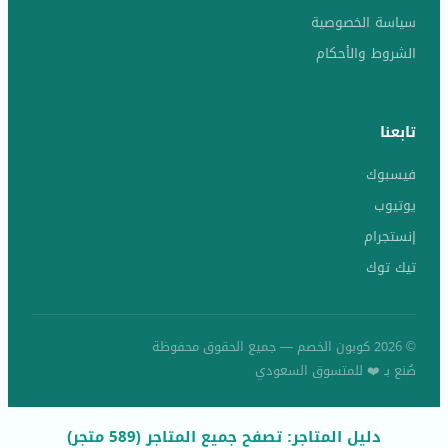
سياسة الخصوصية
الشروط والأحكام
تابعنا
فيسبوك
يوتيوب
إنستجرام
تيك توك
© 2026 كوبون الخصم — جميع الحقوق محفوظة
صُنع بـ ❤️ للمتسوق السعودي
دليل المتاجر: تصفح جميع المتاجر (589 متجر)