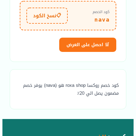
كود الخصم
📋
نسخ الكود
nava
🛒 احصل على العرض
كود خصم روكسا roxa shop هو (nava) يوفر خصم
مضمون يصل الي 20٪