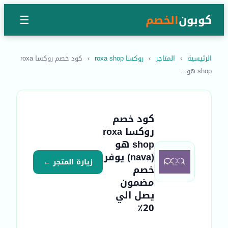
كوبون
الخصم
☰
الرئيسية
›
المتاجر
›
روكسا roxa shop
›
كود خصم روكسا roxa
shop هو...
كود خصم
روكسا roxa
shop هو
(nava) يوفر
زيارة المتجر ←
خصم
مضمون
يصل الي
20٪