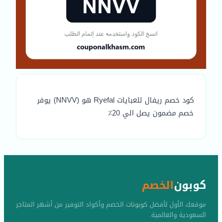
كود خصم ريفال للعبايات Ryefal هو (NNVV) يوفر
خصم مضمون يصل الي 20٪
كوبون
الخصم
موقعك الأول لأفضل كوبونات الخصم وأكواد التوفير من أشهر المتاجر
السعودية والعالمية.