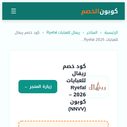
كوبون
الخصم
☰
الرئيسية
›
المتاجر
›
ريفال للعبايات Ryefal
›
كود خصم ريفال
للعبايات Ryefal 2026...
كود خصم
ريفال
للعبايات
Ryefal
زيارة المتجر ←
2026 –
كوبون
(NNVV)