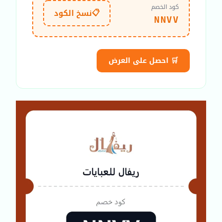
كود الخصم
📋
نسخ الكود
NNVV
🛒 احصل على العرض