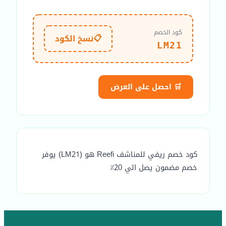
كود الخصم
📋
نسخ الكود
LM21
🛒 احصل على العرض
كود خصم ريفي للمناشف Reefi هو (LM21) يوفر
خصم مضمون يصل الي 20٪