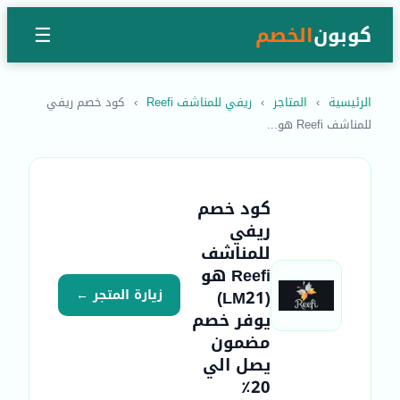
كوبون
الخصم
☰
الرئيسية
›
المتاجر
›
ريفي للمناشف Reefi
›
كود خصم ريفي
للمناشف Reefi هو...
كود خصم
ريفي
للمناشف
Reefi هو
(LM21)
زيارة المتجر ←
يوفر خصم
مضمون
يصل الي
20٪