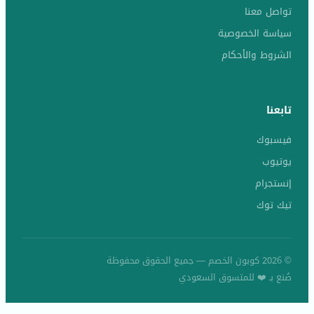
تواصل معنا
سياسة الخصوصية
الشروط والأحكام
تابعنا
فيسبوك
يوتيوب
إنستجرام
تيك توك
© 2026 كوبون الخصم — جميع الحقوق محفوظة
صُنع بـ ❤️ للمتسوق السعودي