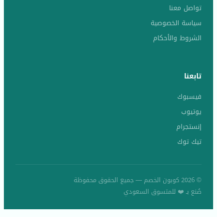
تواصل معنا
سياسة الخصوصية
الشروط والأحكام
تابعنا
فيسبوك
يوتيوب
إنستجرام
تيك توك
© 2026 كوبون الخصم — جميع الحقوق محفوظة
صُنع بـ ❤️ للمتسوق السعودي