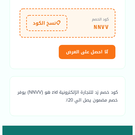
كود الخصم
📋
نسخ الكود
NNVV
🛒 احصل على العرض
كود خصم زد للتجارة الإلكترونية zid هو (NNVV) يوفر
خصم مضمون يصل الي 20٪