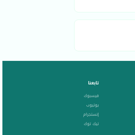
تابعنا
فيسبوك
يوتيوب
إنستجرام
تيك توك