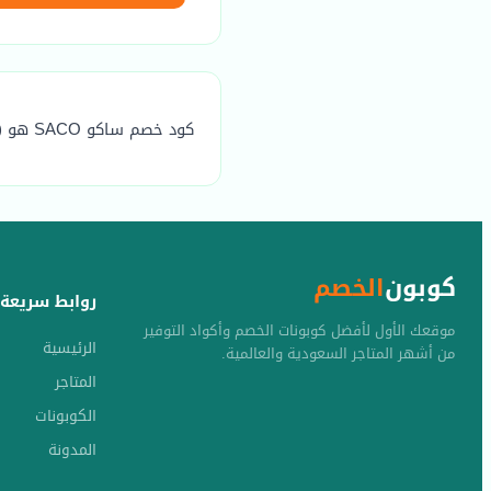
كود خصم ساكو SACO هو (P92) يوفر خصم مضمون يصل الي 20٪
كوبون
الخصم
روابط سريعة
موقعك الأول لأفضل كوبونات الخصم وأكواد التوفير
الرئيسية
من أشهر المتاجر السعودية والعالمية.
المتاجر
الكوبونات
المدونة