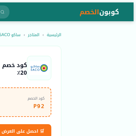
كوبون
الخصم
الرئيسية
›
المتاجر
›
ساكو SACO
20٪
كود الخصم
P92
🛒 احصل على العرض