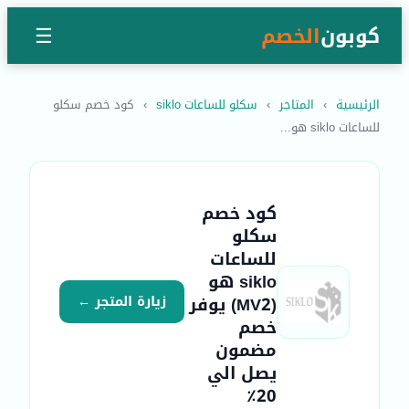
كوبون
الخصم
☰
الرئيسية
›
المتاجر
›
سكلو للساعات siklo
›
كود خصم سكلو
للساعات siklo هو...
كود خصم
سكلو
للساعات
siklo هو
(MV2) يوفر
زيارة المتجر ←
خصم
مضمون
يصل الي
20٪