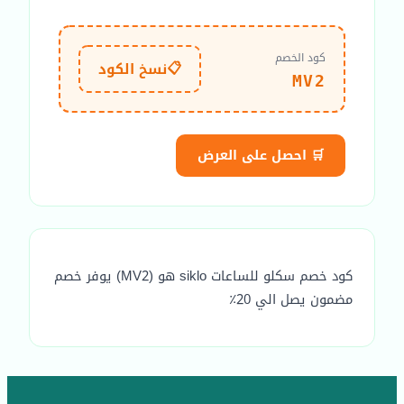
كود الخصم
📋
نسخ الكود
MV2
🛒 احصل على العرض
كود خصم سكلو للساعات siklo هو (MV2) يوفر خصم
مضمون يصل الي 20٪