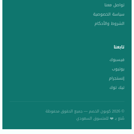
تواصل معنا
سياسة الخصوصية
الشروط والأحكام
تابعنا
فيسبوك
يوتيوب
إنستجرام
تيك توك
© 2026 كوبون الخصم — جميع الحقوق محفوظة
صُنع بـ ❤️ للمتسوق السعودي