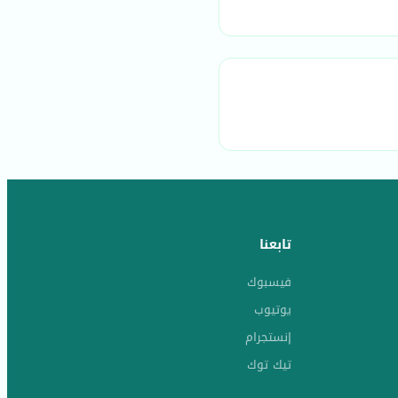
تابعنا
فيسبوك
يوتيوب
إنستجرام
تيك توك