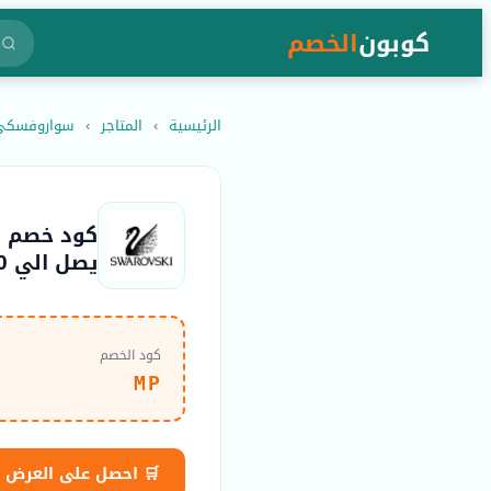
كوبون
الخصم
الرئيسية
›
المتاجر
›
سواروفسكي-arovski
يصل الي 20٪
كود الخصم
MP
🛒 احصل على العرض