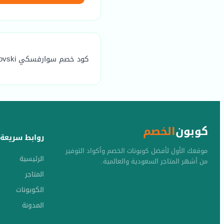
كود خصم سوارفسكي swarovski هو (MP) يوفر خصم مضمون يصل الي 20٪
كوبون
الخصم
روابط سريعة
موقعك الأول لأفضل كوبونات الخصم وأكواد التوفير
الرئيسية
من أشهر المتاجر السعودية والعالمية.
المتاجر
الكوبونات
المدونة