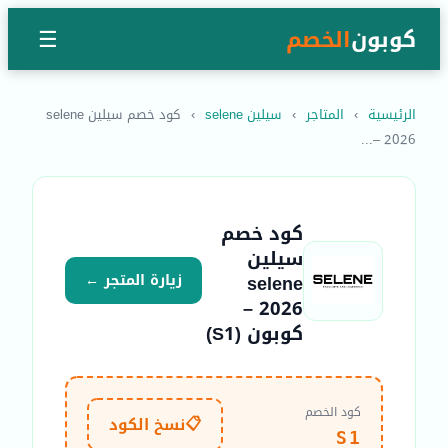
كوبون
الخصم
☰
الرئيسية
›
المتاجر
›
سيلين selene
›
كود خصم سيلين selene
2026 –...
كود خصم
سيلين
selene
زيارة المتجر ←
2026 –
كوبون (S1)
كود الخصم
📋
نسخ الكود
S1