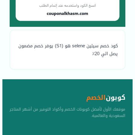
كود خصم سيلين selene هو (S1) يوفر خصم مضمون
يصل الي 20٪
كوبون
الخصم
موقعك الأول لأفضل كوبونات الخصم وأكواد التوفير من أشهر المتاجر
السعودية والعالمية.