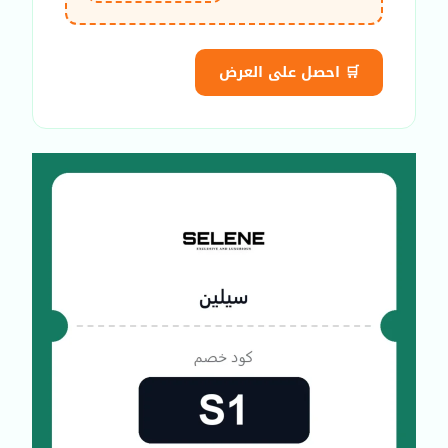
🛒 احصل على العرض