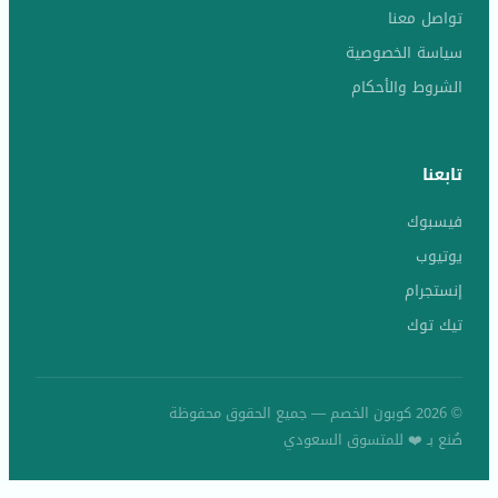
تواصل معنا
سياسة الخصوصية
الشروط والأحكام
تابعنا
فيسبوك
يوتيوب
إنستجرام
تيك توك
© 2026 كوبون الخصم — جميع الحقوق محفوظة
صُنع بـ ❤️ للمتسوق السعودي