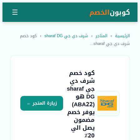
كوبون
الخصم
☰
الرئيسية
›
المتاجر
›
شرف دي جي sharaf DG
›
كود خصم
شرف دي جي sharaf...
كود خصم
شرف دي
جي sharaf
DG هو
(ABA22)
زيارة المتجر ←
يوفر خصم
مضمون
يصل الي
20٪