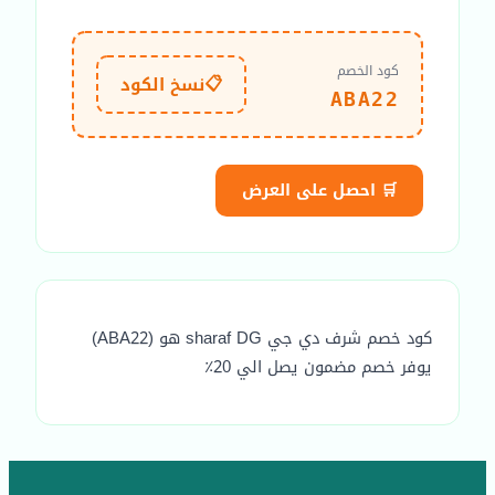
كود الخصم
📋
نسخ الكود
ABA22
🛒 احصل على العرض
كود خصم شرف دي جي sharaf DG هو (ABA22)
يوفر خصم مضمون يصل الي 20٪